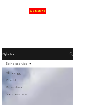
SPINDLESERVICE
Vår erfarenhet - din trygghet
Nyheter
Spindleservice
Alla inlägg
Projekt
Reparation
Spindleservice