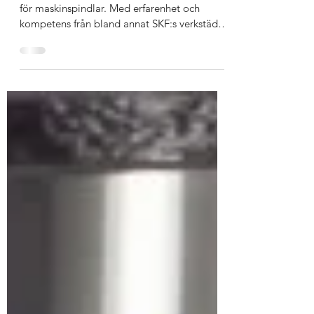
spindleservice
2019 startade Ale Tools AB ett servicecenter
för maskinspindlar. Med erfarenhet och
kompetens från bland annat SKF:s verkstäder
växte...